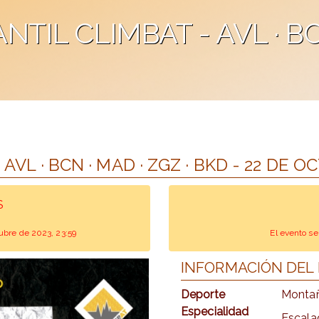
NTIL CLIMBAT - AVL · BCN
AVL · BCN · MAD · ZGZ · BKD - 22 DE 
S
ctubre de 2023, 23:59
El evento se
INFORMACIÓN DEL
Deporte
Montañ
Especialidad
Escala