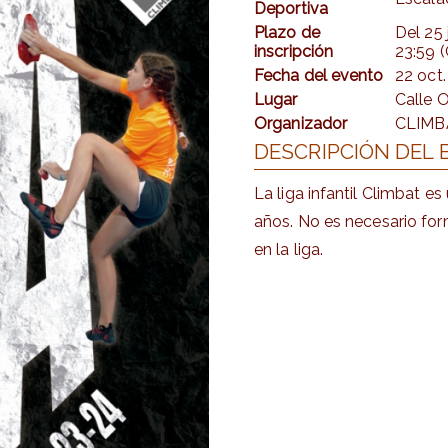
Deportiva
Plazo de
Del
25 
inscripción
23:59 
Fecha del evento
22 oct
Lugar
Calle 
Organizador
CLIMB
DESCRIPCIÓN DEL
La liga infantil Climbat 
años. No es necesario for
en la liga.