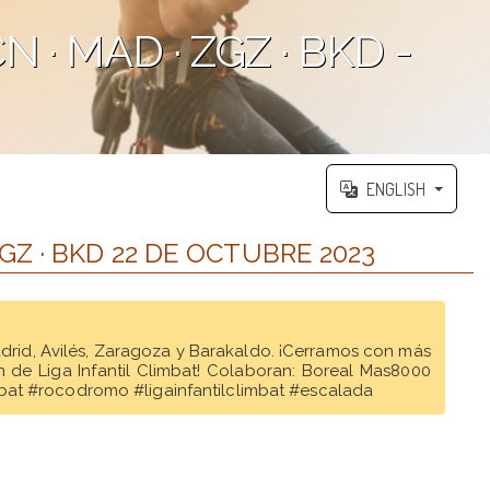
 · MAD · ZGZ · BKD -
ENGLISH
ZGZ · BKD 22 DE OCTUBRE 2023
Madrid, Avilés, Zaragoza y Barakaldo. ¡Cerramos con más
 de Liga Infantil Climbat! Colaboran: Boreal Mas8000
mbat #rocodromo #ligainfantilclimbat #escalada